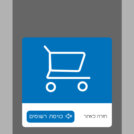
חזרה לאתר
כניסת רשומים