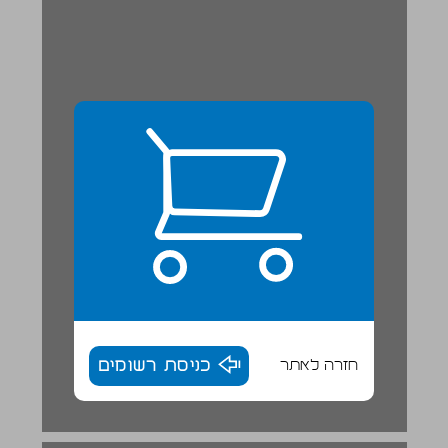
חזרה לאתר
כניסת רשומים