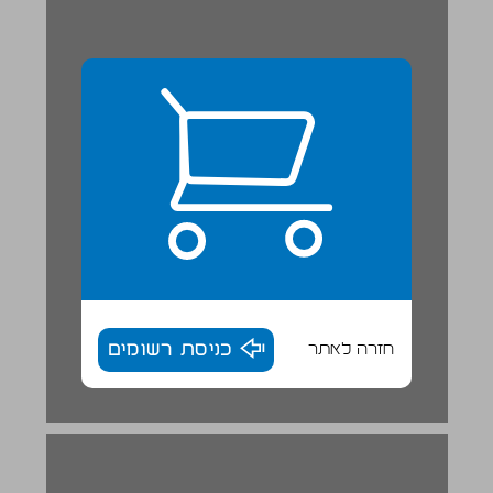
חזרה לאתר
כניסת רשומים