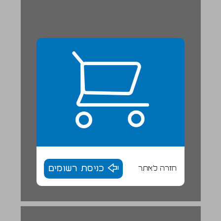
חזרה לאתר
כניסת רשומים