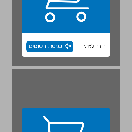
חזרה לאתר
כניסת רשומים