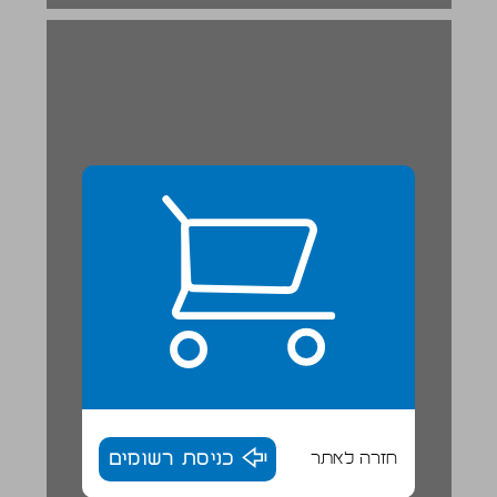
חזרה לאתר
כניסת רשומים