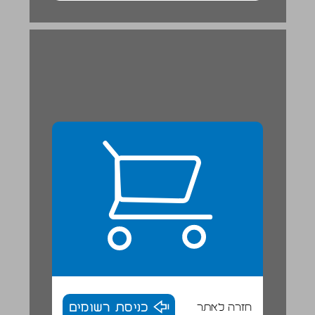
חזרה לאתר
כניסת רשומים