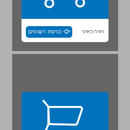
חזרה לאתר
כניסת רשומים