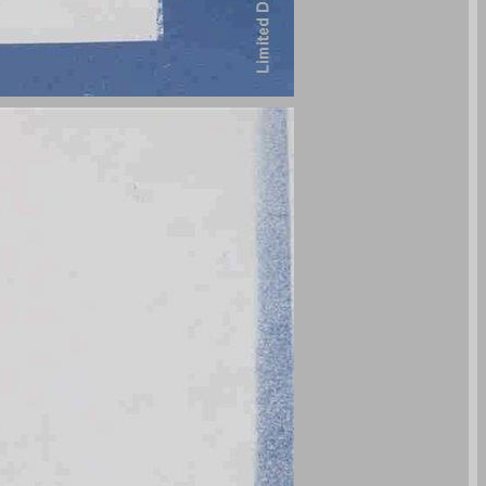
רב שיח תשיעי על מחקר תולדות תנועות הנוער: תרבות נעורים ... 0