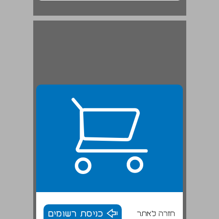
חזרה לאתר
כניסת רשומים