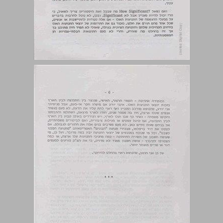
המנחה, יהודה רימר (אורים, מדור תנועות הנוער ביד טבנקין): דברי פתיחה ... 5