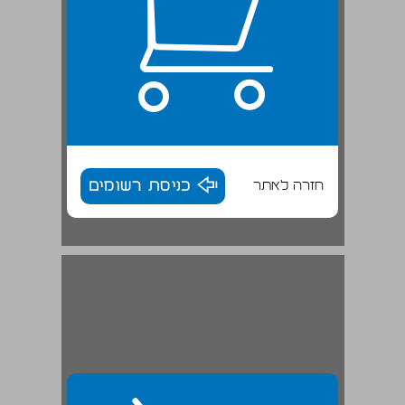
חזרה לאתר
כניסת רשומים
אשר פלד (בית העמק): ... 30