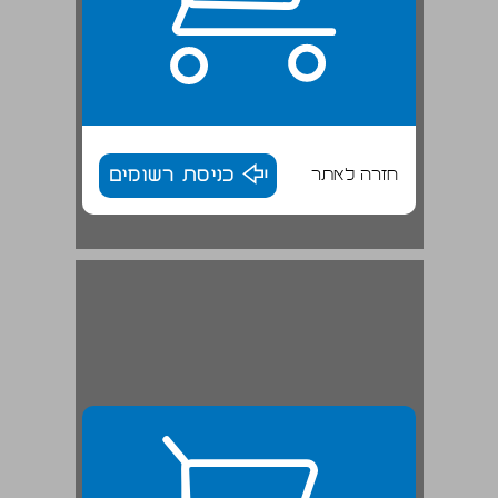
חזרה לאתר
כניסת רשומים
אריה אבנון (חולדה, ארכיון גורדוניה): ... 28