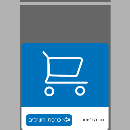
יגאל בנימין (עומר): לעמידתה של התנועה החלוצית בהולנד בתקופת השואה ... 19
חזרה לאתר
כניסת רשומים