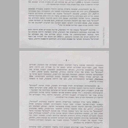
דוד מנדלסון (האוניברסיטה העברית - ירושלים): "הבונים" באנגליה - התמורות הרעיוניות בשנות ה-30 וה-40 ... 7