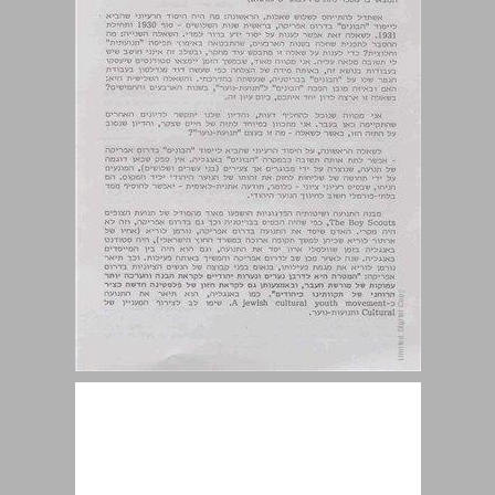
גדעון שמעוני (האוניברסיטה העברית ירושלים): "הבונים" בדרום אפריקה ... 14