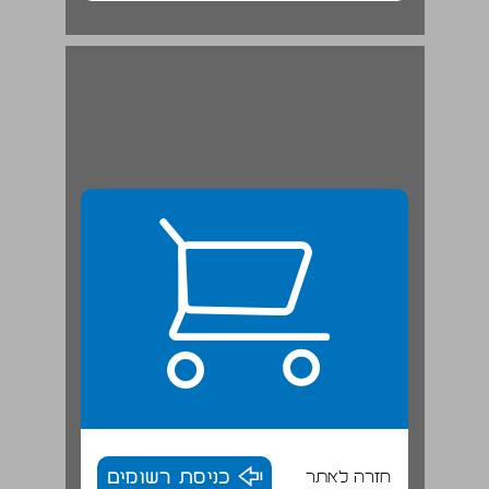
חזרה לאתר
כניסת רשומים