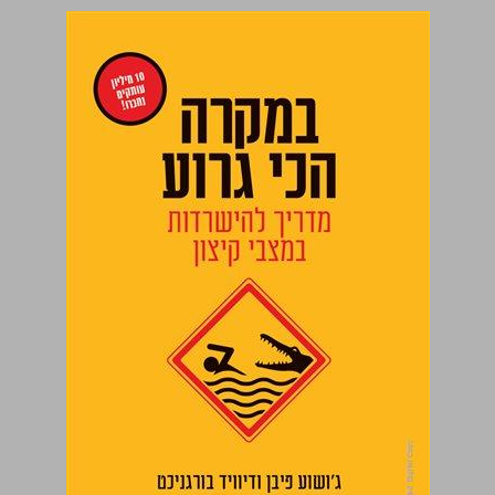
במקרה הכי גרוע: מדריך להישרדות במצבי קיצון ... 0