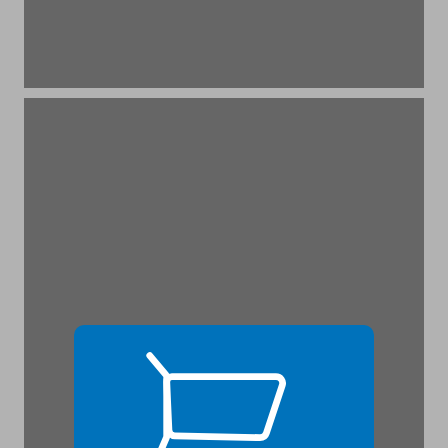
פרק א: מדוע ניצח המערב ... 17