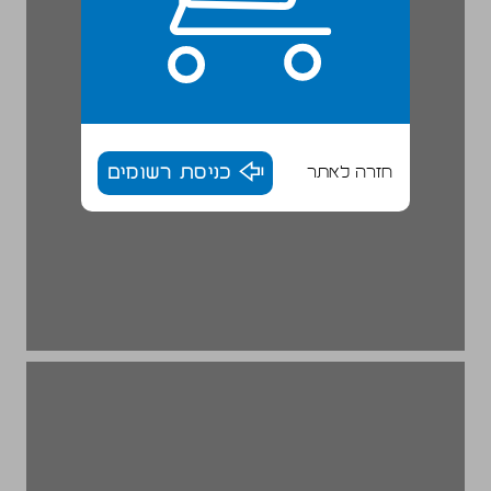
חזרה לאתר
כניסת רשומים