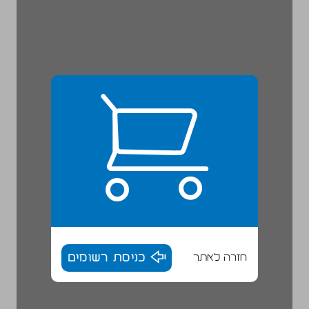
חזרה לאתר
כניסת רשומים