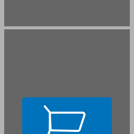
רצח רבין - מעל חצי יובל: הזמנה לחשוב מחדש ... 17