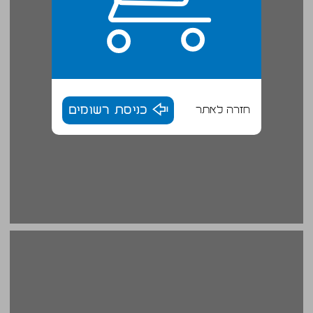
חזרה לאתר
כניסת רשומים