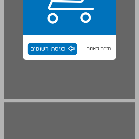
חזרה לאתר
כניסת רשומים