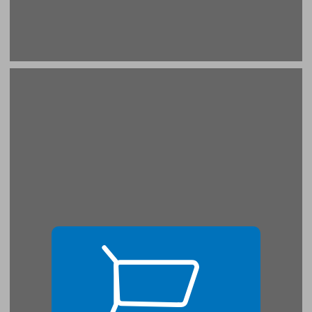
רצח רבין - מעל חצי יובל: הזמנה לחשוב מחדש ... 17