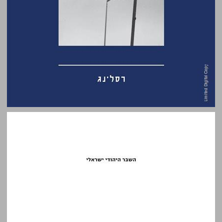
השבר היהודי ישראלי: דין וחשבון פילוסופי ותיאולוגי על רצח רבין והדהודיו עד לשבעה באוקטובר ... 0