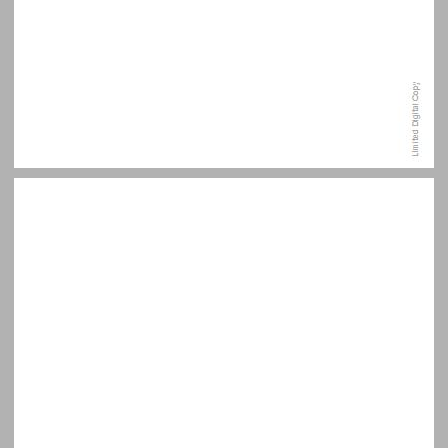
למה דווקא עכשיו? מוצאי השבעה באוקטובר ... 7