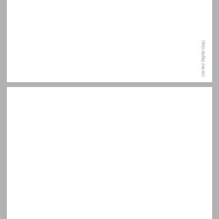
למה דווקא עכשיו? מוצאי השבעה באוקטובר ... 7