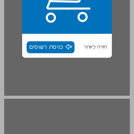
חזרה לאתר
כניסת רשומים