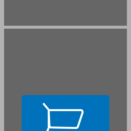
רצח רבין - מעל חצי יובל: הזמנה לחשוב מחדש ... 17