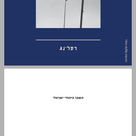
השבר היהודי ישראלי: דין וחשבון פילוסופי ותיאולוגי על רצח רבין והדהודיו עד לשבעה באוקטובר ... 0