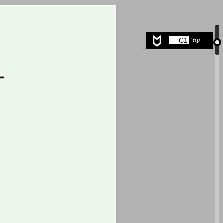
ארתור שופנהאואר: דרכי חיים בפילוסופיה ... 0