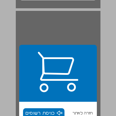
חזרה לאתר
כניסת רשומים