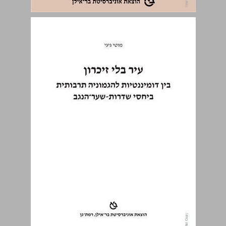
עיר בלי זיכרון : בין דומיננטיות להגמוניה תרבותית ביחסי שדרות-שער הנגב ... 0