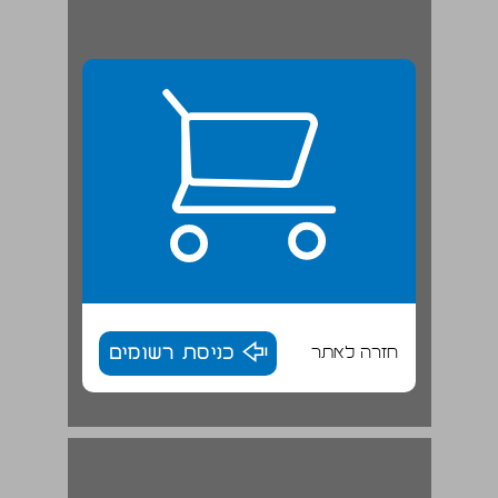
חזרה לאתר
כניסת רשומים
1. רקע על שדרות והמועצה האזורית שער־הנגב ... 16