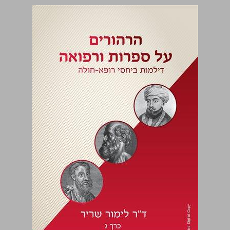
הרהורים על ספרות ורפואה: דילמות ביחסי רופא-חולה כרך ג ... 0