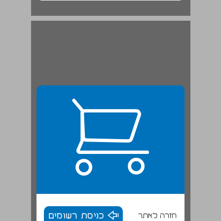
חזרה לאתר
כניסת רשומים