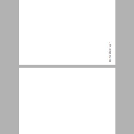
הנכות בספרות - הרצאתו של פרופ' אבי עורי ... 9