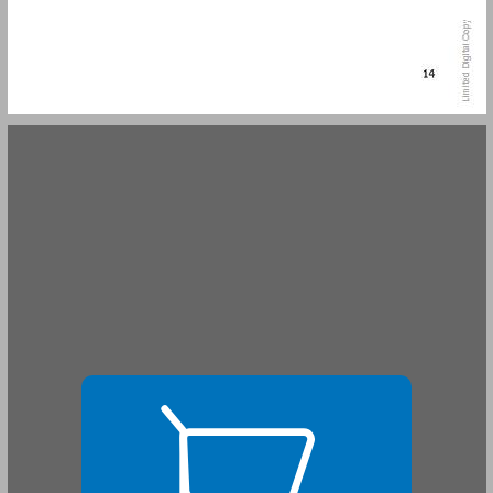
1. שלמוּת הבודהיצִ'יטה ... 15