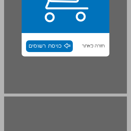
חזרה לאתר
כניסת רשומים