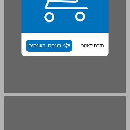
חזרה לאתר
כניסת רשומים
פרק 1: קום, יש מלחמה ... 16