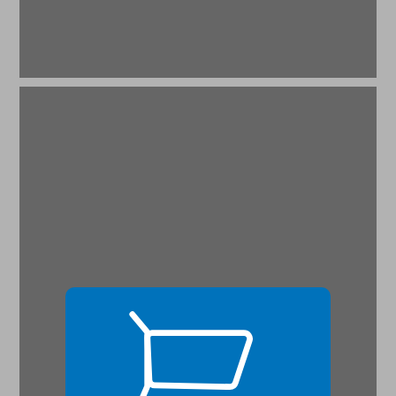
הגולגולת של מנגלה: לידתה של האסתטיקה הפורנזית ... 17