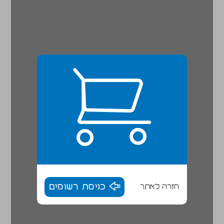
חזרה לאתר
כניסת רשומים