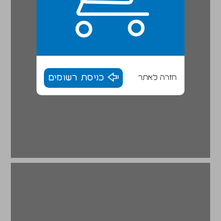
חזרה לאתר
כניסת רשומים