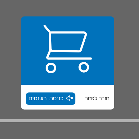
חזרה לאתר
כניסת רשומים
בית־ספר סביוני נצר, נס ציונה ... 16