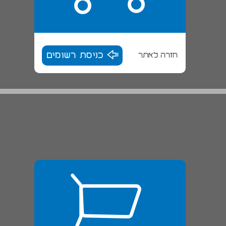
חזרה לאתר
כניסת רשומים
בית־ספר היובל‚ אילת ... 26