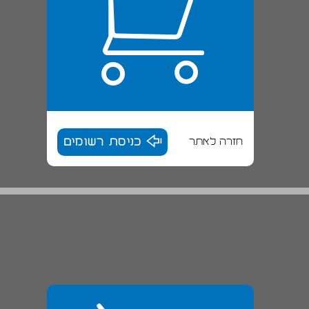
חזרה לאתר
כניסת רשומים
תיכון עירוני ג'‚ מודיעין ... 30