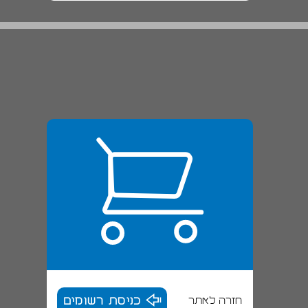
בית־ספר נוף ילדות, תל מונד ... 20
חזרה לאתר
כניסת רשומים