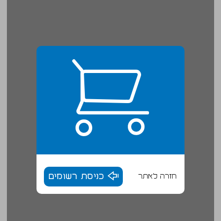
חזרה לאתר
כניסת רשומים