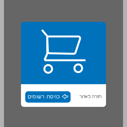
חזרה לאתר
כניסת רשומים