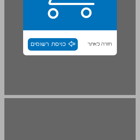
חזרה לאתר
כניסת רשומים