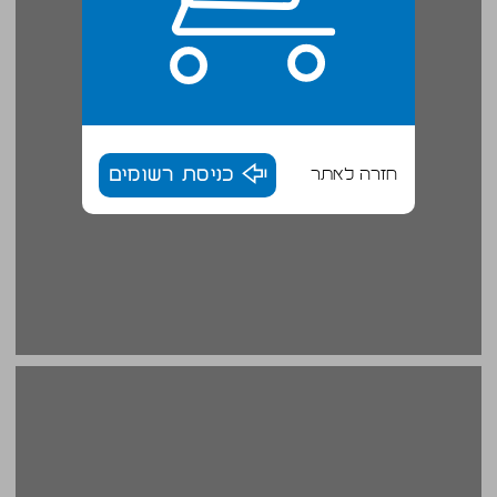
חזרה לאתר
כניסת רשומים