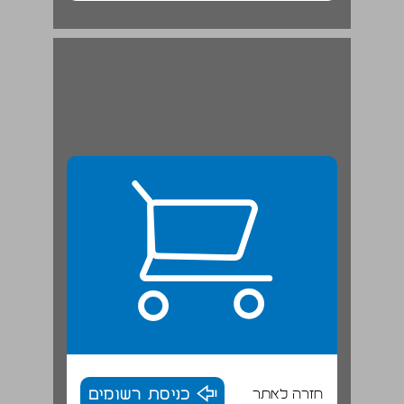
חזרה לאתר
כניסת רשומים