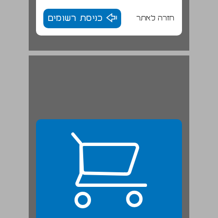
חזרה לאתר
כניסת רשומים