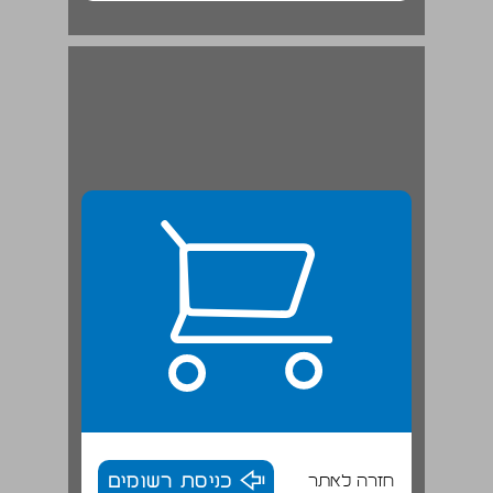
חזרה לאתר
כניסת רשומים