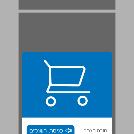
חזרה לאתר
כניסת רשומים