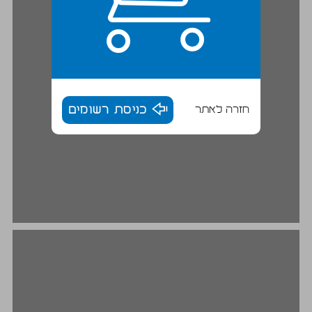
חזרה לאתר
כניסת רשומים