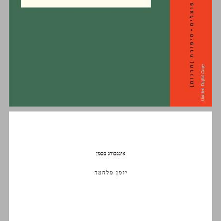
יומן מלחמה: עם מכתביו של ג'ק האמש ... 0