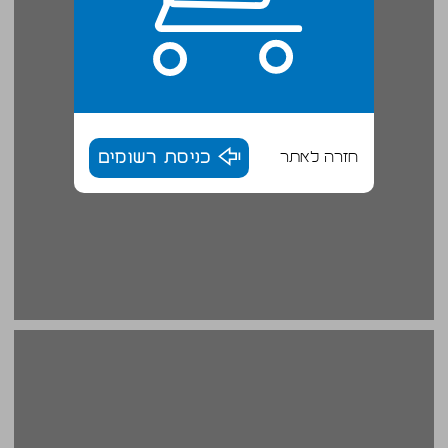
חזרה לאתר
כניסת רשומים