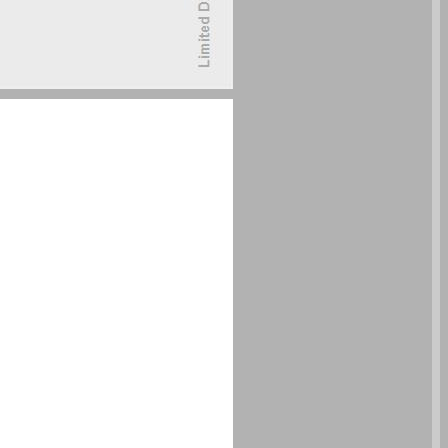
העבאסים הראשונים: היסטוריה, זיכרון היסטורי, המצאת מסורת ... 0