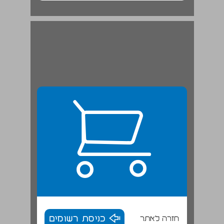
חזרה לאתר
כניסת רשומים