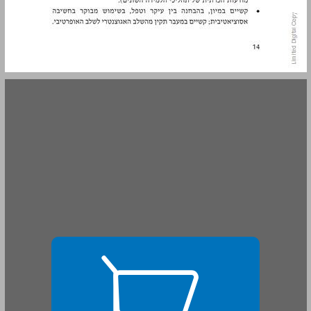
ד. קשיים בהתפתחות הרגשית והחברתית — לקות למידה־קשב־וריכוז כמבנה נפשי ייחודי (Unique State of Mind) ... 15