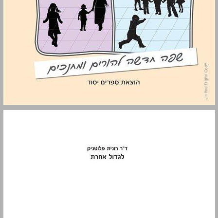
לגדול אחרת: עולמם הרגשי והחברתי של ילדים בעלי לקויות למידה, קשב וריכוז ... 0