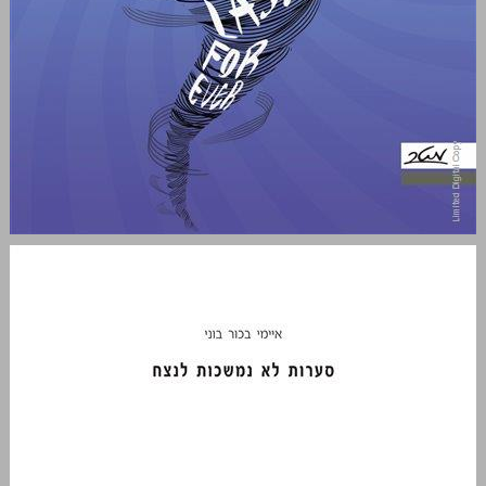
סערות לא נמשכות לנצח: לצאת מהמשבר אל עבר צמיחה ושגשוג ... 0