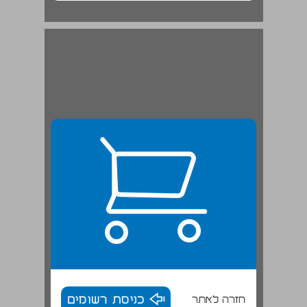
חזרה לאתר
כניסת רשומים