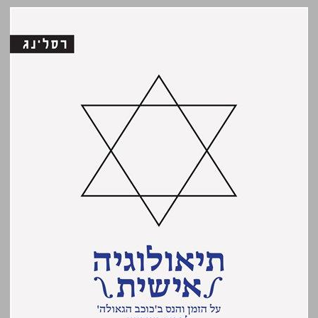
תיאולוגיה אישית: על הזמן והנסב'כוכב הגאולה' לפרנץ רוזנצוויג ... 0