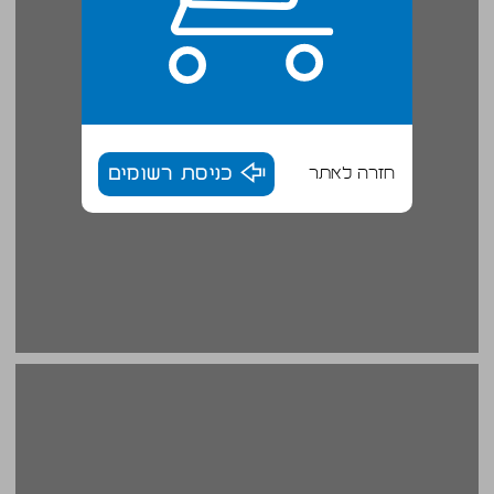
חזרה לאתר
כניסת רשומים