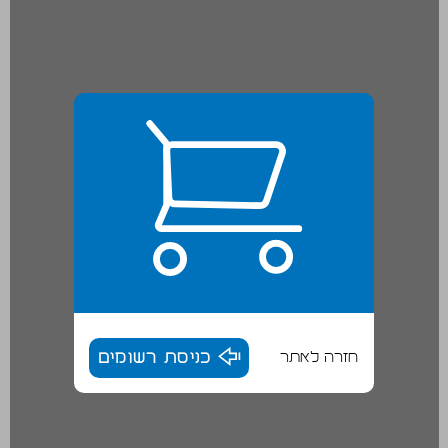
חזרה לאתר
כניסת רשומים