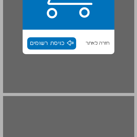
חזרה לאתר
כניסת רשומים