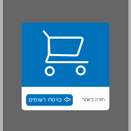
חזרה לאתר
כניסת רשומים