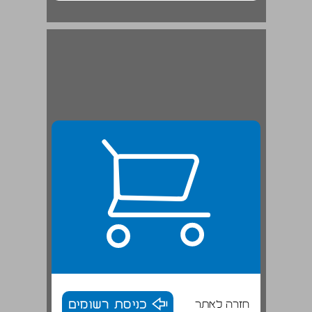
חזרה לאתר
כניסת רשומים