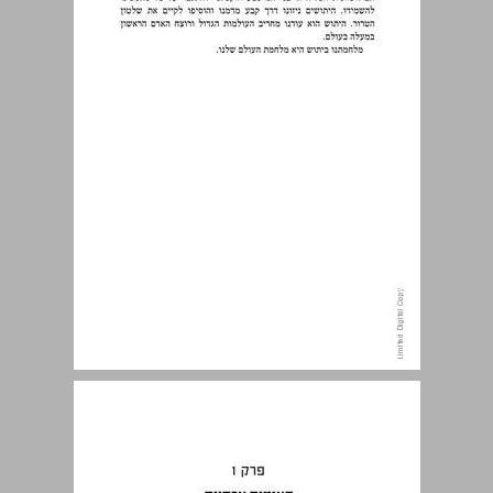
פרק 1 תאומים ארסיים: היתוש ומחלותיו ... 14