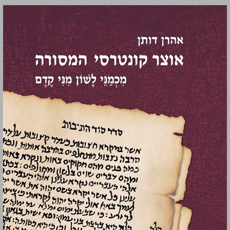
אוצר קונטרסי המסורה: מִכְמַנֵּי לָשׁוֹן מִנִּי קֶדֶם ... 0