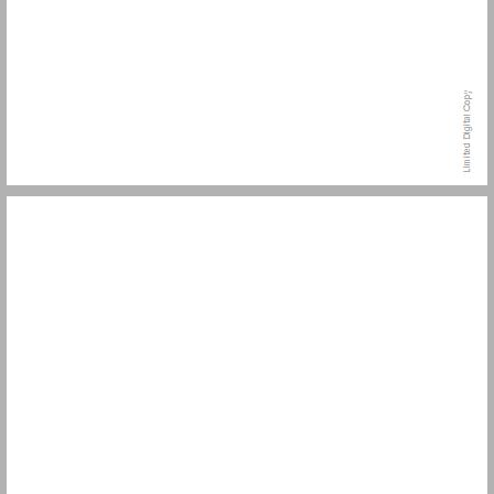
6. הקונטרסים ודקדוקי הטעמים ... 7