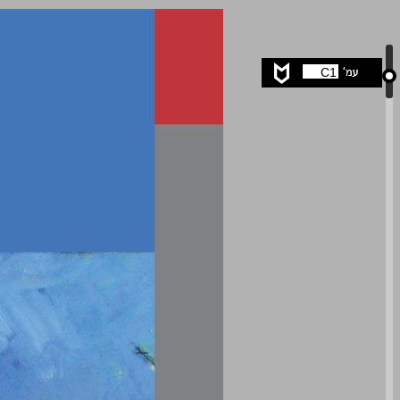
״אמרו חכמים״: שיחות של משא ומתן הלכתי במשנה ... 0
C1