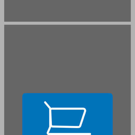
פרק 2: עלילת הדם — רצח ארלוזורוב ... 19