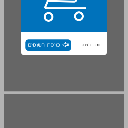
חזרה לאתר
כניסת רשומים