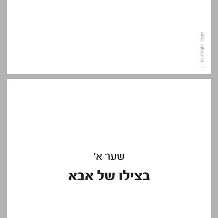
שער א': בצילו של אבא ... 9