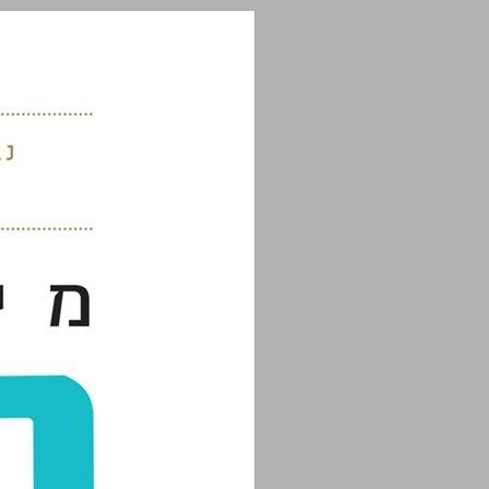
מיתוס היזם: כיצד להפוך מעצמאי קטן לאיש עסקים גדול ... 0