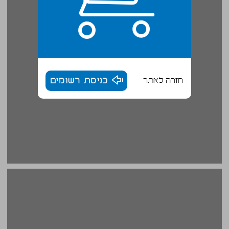
חזרה לאתר
כניסת רשומים