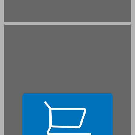
פרק 1: מדע ואידיאולוגיה ... 19