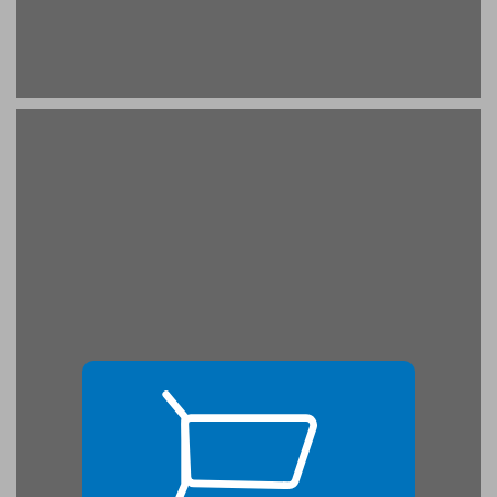
חלק ראשון: המדע והשפעותיו הפסיכולוגיות ... 17