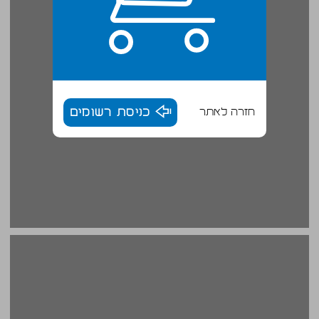
חזרה לאתר
כניסת רשומים