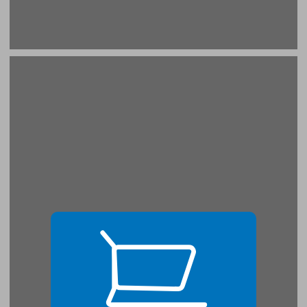
פרק 1: מדע ואידיאולוגיה ... 19