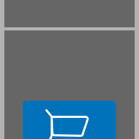
חלק ראשון: המדע והשפעותיו הפסיכולוגיות ... 17