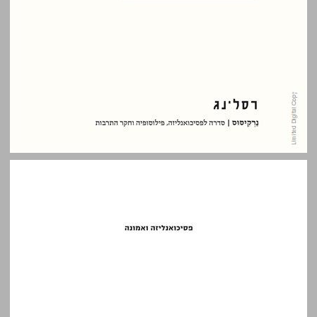
פסיכואנליזה ואמונה: בעקבות ביון, לאקאן ואייגן ... 0