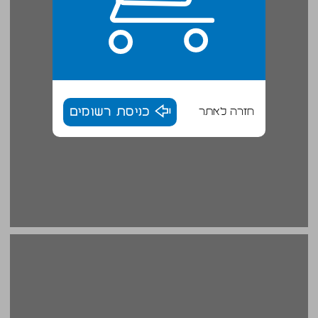
חזרה לאתר
כניסת רשומים