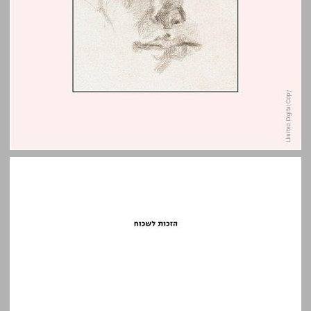
הזכות לשכוח: מדוע ביקש קפקא להישכח ... 0