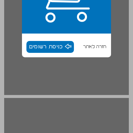
חזרה לאתר
כניסת רשומים