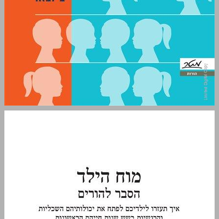
מוח הילד - הסבר להורים: איך תעזרו לילדיכם לפתח את יכולותיהם השכליות והרגשיות בשש שנות חייהם הראשונות ... 0