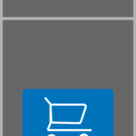
חלק ראשון: יסודות ... 21