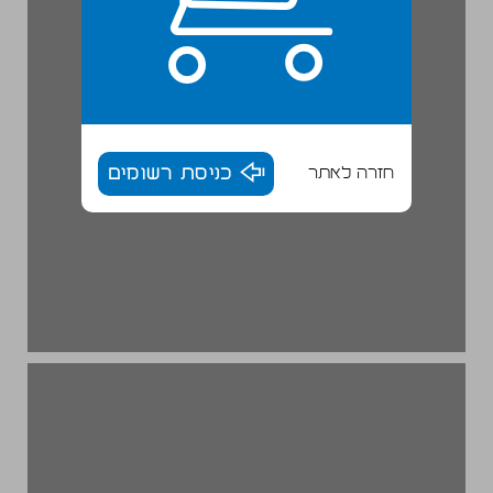
חזרה לאתר
כניסת רשומים