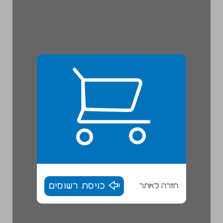
חזרה לאתר
כניסת רשומים