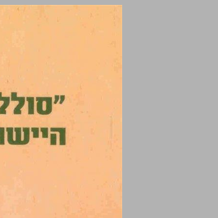
"סולל בונה" בשירות ביטחון היישוב היהודי בארץ-ישראל בשנים 1948-1936 ... 0