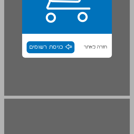
חזרה לאתר
כניסת רשומים