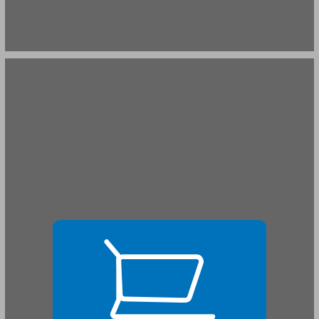
מאורעות אב תרפ"ט בישובי הקיבוץ המאוחד ... 19