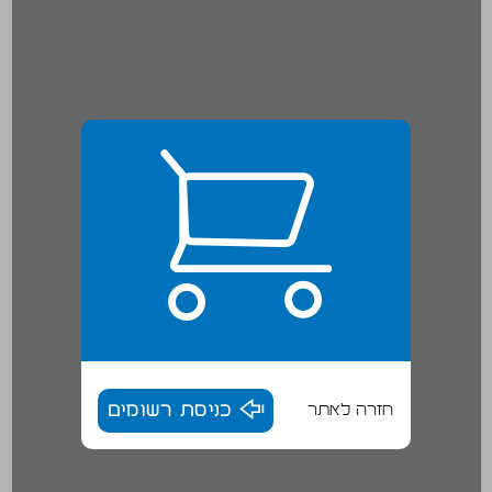
חזרה לאתר
כניסת רשומים