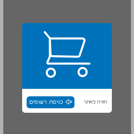
חזרה לאתר
כניסת רשומים