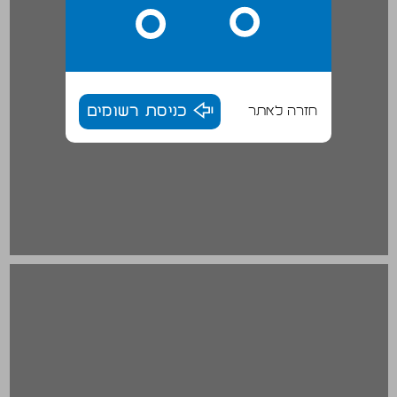
חזרה לאתר
כניסת רשומים
ו. הוויכוח על מקורותיו של תהליך השינויים: מצוקה כלכלית, משבר דמוגרפי או התנהגות האליטה? ... 20