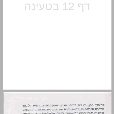
פרק ראשון: השינויים בקיבוץ - רקע, תיאוריות ומתודולוגיה ... 12