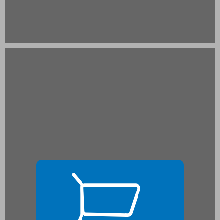
ד. ההקשר הקיבוצי-האזורי - עד תחילת שנות התשעים ... 17