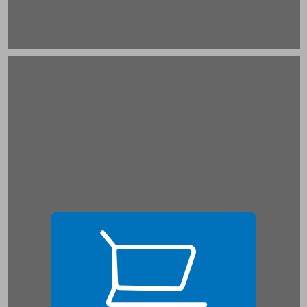
ה. התפתחויות כלל-קיבוציות בשנות התשעים ... 19