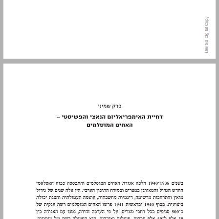
פרק שמיני דחיית האימפריאליזם הנאצי והפשיסטי — האחים המוסלמים ... 13