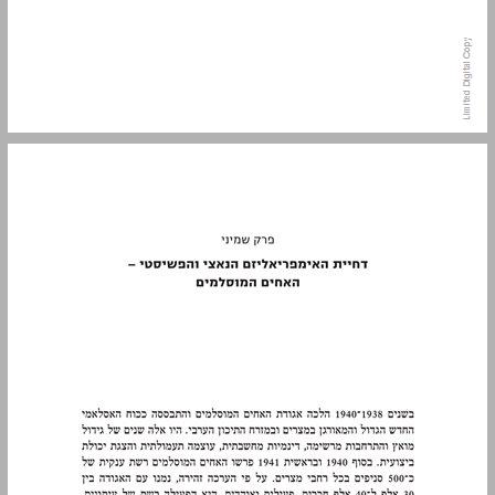
פרק שמיני דחיית האימפריאליזם הנאצי והפשיסטי — האחים המוסלמים ... 13