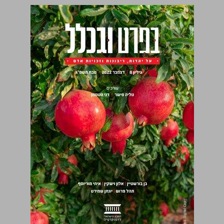
בפרט ובכלל על יהדות, ריבונות וזכויות אדם גיליון 8 ... 0