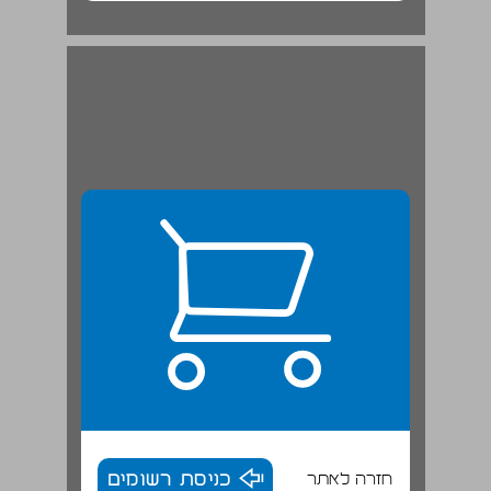
חזרה לאתר
כניסת רשומים