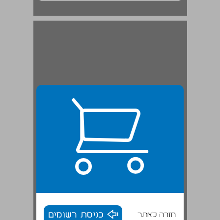
חזרה לאתר
כניסת רשומים