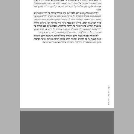
שער ראשון: מבקאו ועד צבא ההגנה לישראל ... 15